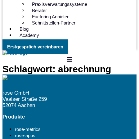
Praxisverwaltungssysteme
Berater
Factoring Anbieter
Schnittstellen-Partner
Blog
Academy
Erstgespräch vereinbaren
Schlagwort:
abrechnung
rose GmbH
Vaalser Straße 259
52074 Aachen
Produkte
rose-metrics
rose-apps